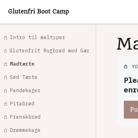
Glutenfri Boot Camp
Intro til meltyper
Ma
Glutenfrit Rugbrød med Gær
Madtærte
YO
Sød Tærte
Ple
enr
Pandekager
Pitabrød
Pu
Franskbrød
Drømmekage