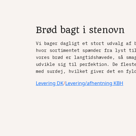
Brød bagt i stenovn
Vi bager dagligt et stort udvalg af 
hvor sortimentet spænder fra lyst ti
vores brød er langtidshævede, så sma
udvikle sig til perfektion. De flest
med surdej, hvilket giver det en fyl
Levering DK
/
Levering/afhentning KBH