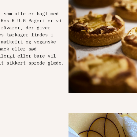
, som alle er bagt med
 Hos H.U.G Bageri er vi
 råvarer, der giver
es tørkager findes i
 mælkefri og veganske
nack eller sød
llergi eller bare vil
lt sikkert sprede glæde.