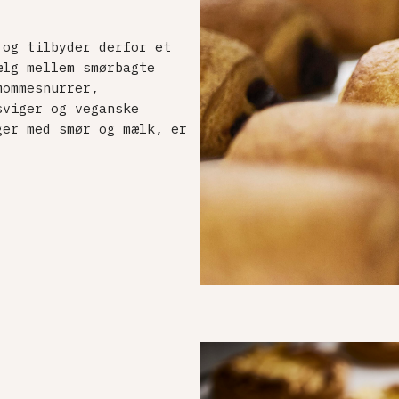
 og tilbyder derfor et
ælg mellem smørbagte
mommesnurrer,
sviger og veganske
ger med smør og mælk, er