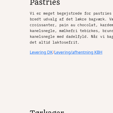
Pastries
Vi er meget begejstrede for pastries
bredt udvalg af det lækre bagværk. V
croissanter, pain au chocolat, karde
kanelsnegle, mælkefri tebirkes, brun
kanelsnegle med dadelfyld. Når vi ba
det altid laktosefrit.
Levering DK
/
Levering/afhentning KBH