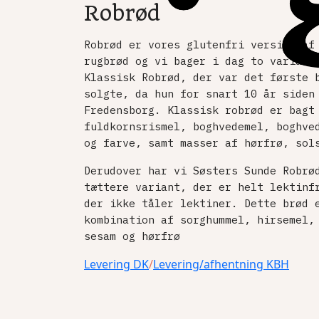
Robrød
Robrød er vores glutenfri version af
rugbrød og vi bager i dag to variant
Klassisk Robrød, der var det første 
solgte, da hun for snart 10 år siden
Fredensborg. Klassisk robrød er bagt
fuldkornsrismel, boghvedemel, boghve
og farve, samt masser af hørfrø, sol
Derudover har vi Søsters Sunde Robrø
tættere variant, der er helt lektinf
der ikke tåler lektiner. Dette brød 
kombination af sorghummel, hirsemel,
sesam og hørfrø
Levering DK
/
Levering/afhentning KBH