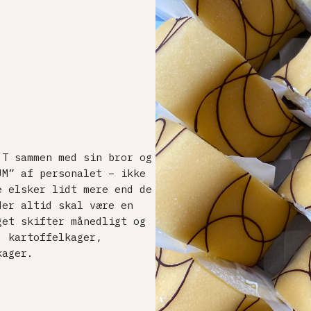
 T sammen med sin bror og
UM” af personalet – ikke
e elsker lidt mere end de
der altid skal være en
get skifter månedligt og
, kartoffelkager,
kager.