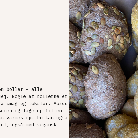
om boller – alle
dej. Nogle af bollerne er
ra smag og tekstur. Vores
seren og tage op til en
an varmes op. Du kan også
iet, også med vegansk