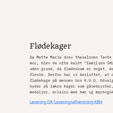
Flødekager
Da Mette Marie drev thesalonen Tante
mor, blev de ofte kaldt “familien SK
uden grund, da flødeskum er noget, d
fleste. Derfor har vi besluttet, at 
flødekage på menuen hos H.U.G. Udval
byder på lækre kager som gåsebryster
medaljer, eclairs med bær og marengs
Levering DK
/
Levering/afhentning KBH