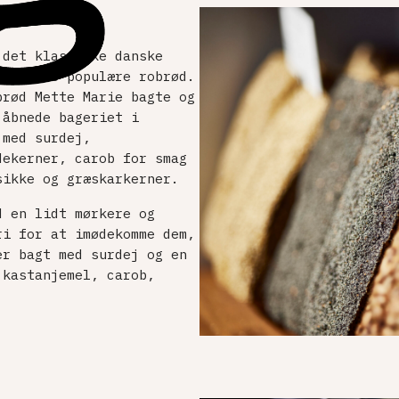
 det klassiske danske
er af de populære robrød.
brød Mette Marie bagte og
 åbnede bageriet i
 med surdej,
dekerner, carob for smag
sikke og græskarkerner.
d en lidt mørkere og
ri for at imødekomme dem,
er bagt med surdej og en
 kastanjemel, carob,