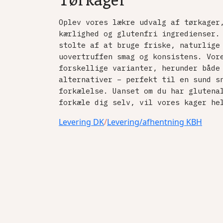
Tørkager
Oplev vores lækre udvalg af tørkager
kærlighed og glutenfri ingredienser.
stolte af at bruge friske, naturlige
uovertruffen smag og konsistens. Vor
forskellige varianter, herunder både
alternativer – perfekt til en sund s
forkælelse. Uanset om du har glutena
forkæle dig selv, vil vores kager he
Levering DK
/
Levering/afhentning KBH