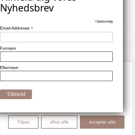
*
Nødvendig
*
Email Addresse
Fornavn
Efternavn
Vi værdsætter dit privatliv
Vi bruger cookies til at forbedre din
browsingoplevelse, vise personligt tilpassede
annoncer eller indhold og analysere vores trafik.
Ved at klikke på "Accepter alle", accepterer du
vores brug af cookies.
Tilpas
Afvis alle
Accepter alle