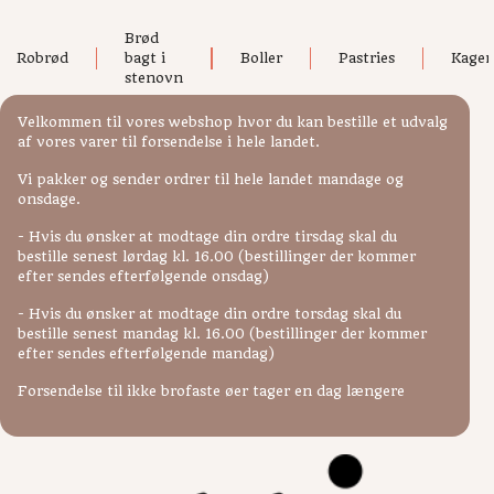
Shop
Forside
/ Shop
Viser 32 resultater
Brød
Robrød
bagt i
Boller
Pastries
Kager
stenovn
Velkommen til vores webshop hvor du kan bestille et udvalg
af vores varer til forsendelse i hele landet.
Vi pakker og sender ordrer til hele landet mandage og
onsdage.
- Hvis du ønsker at modtage din ordre tirsdag skal du
bestille senest lørdag kl. 16.00 (bestillinger der kommer
efter sendes efterfølgende onsdag)
- Hvis du ønsker at modtage din ordre torsdag skal du
bestille senest mandag kl. 16.00 (bestillinger der kommer
efter sendes efterfølgende mandag)
Forsendelse til ikke brofaste øer tager en dag længere