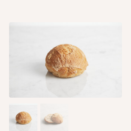
Forside
/
Boller
/ Lys surdejsbolle