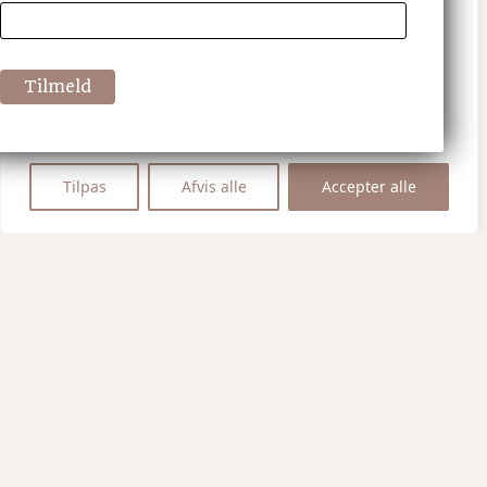
Vi værdsætter dit privatliv
Vi bruger cookies til at forbedre din
browsingoplevelse, vise personligt tilpassede
annoncer eller indhold og analysere vores trafik.
Ved at klikke på "Accepter alle", accepterer du
vores brug af cookies.
Tilpas
Afvis alle
Accepter alle
H.U.G
bageri
Øster