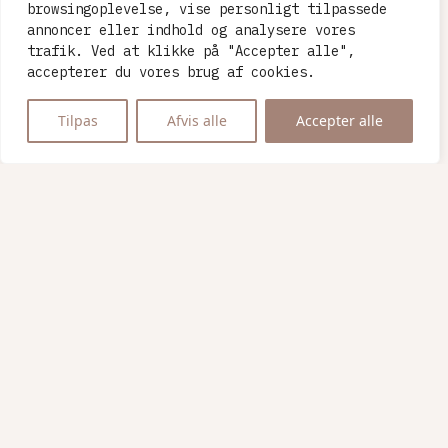
browsingoplevelse, vise personligt tilpassede
annoncer eller indhold og analysere vores
trafik. Ved at klikke på "Accepter alle",
accepterer du vores brug af cookies.
Tilpas
Afvis alle
Accepter alle
H.U.G
bageri
Øster
Farimagsgade
20